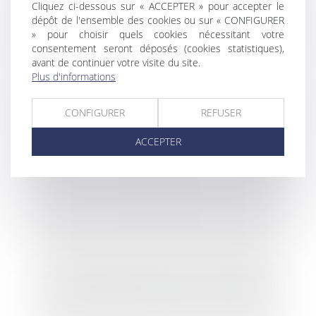
réforme des procédures collectives
Cliquez ci-dessous sur « ACCEPTER » pour accepter le
dépôt de l'ensemble des cookies ou sur « CONFIGURER
» pour choisir quels cookies nécessitant votre
consentement seront déposés (cookies statistiques),
avant de continuer votre visite du site.
Plus d'informations
CONFIGURER
REFUSER
ACCEPTER
Clause compromissoire dans un crédit-bail