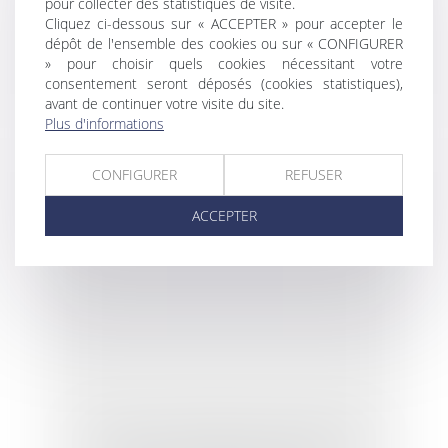
pour collecter des statistiques de visite.
La sommation de payer les fermages
Cliquez ci-dessous sur « ACCEPTER » pour accepter le
dépôt de l'ensemble des cookies ou sur « CONFIGURER
» pour choisir quels cookies nécessitant votre
consentement seront déposés (cookies statistiques),
avant de continuer votre visite du site.
Plus d'informations
CONFIGURER
REFUSER
ACCEPTER
La loi pour la "démocratie sociale et la