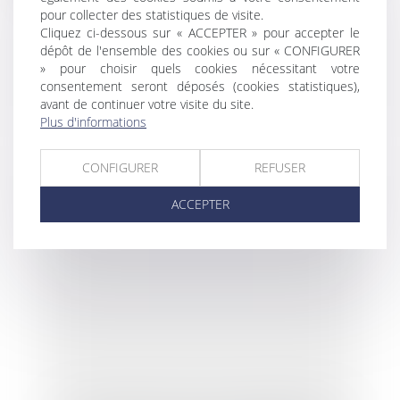
pour collecter des statistiques de visite.
Téléphonie mobile: partenariat entre
Cliquez ci-dessous sur « ACCEPTER » pour accepter le
Microsoft et Nokia
dépôt de l'ensemble des cookies ou sur « CONFIGURER
» pour choisir quels cookies nécessitant votre
consentement seront déposés (cookies statistiques),
avant de continuer votre visite du site.
Plus d'informations
CONFIGURER
REFUSER
ACCEPTER