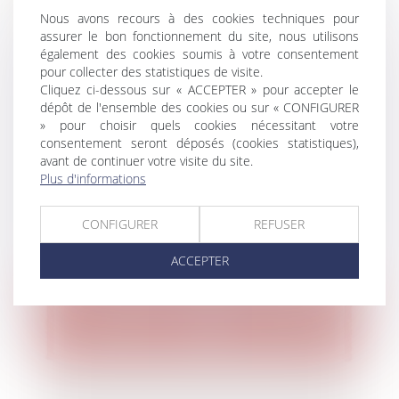
Nous avons recours à des cookies techniques pour
assurer le bon fonctionnement du site, nous utilisons
également des cookies soumis à votre consentement
pour collecter des statistiques de visite.
Cliquez ci-dessous sur « ACCEPTER » pour accepter le
dépôt de l'ensemble des cookies ou sur « CONFIGURER
» pour choisir quels cookies nécessitant votre
Les droits de succession du veuf en
consentement seront déposés (cookies statistiques),
avant de continuer votre visite du site.
Espagne
Plus d'informations
CONFIGURER
REFUSER
ACCEPTER