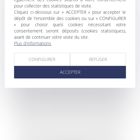
pour collecter des statistiques de visite.
Salle de shoot : première expérimentation
Cliquez ci-dessous sur « ACCEPTER » pour accepter le
dépôt de l'ensemble des cookies ou sur « CONFIGURER
à Paris
» pour choisir quels cookies nécessitant votre
consentement seront déposés (cookies statistiques),
avant de continuer votre visite du site.
Plus d'informations
CONFIGURER
REFUSER
ACCEPTER