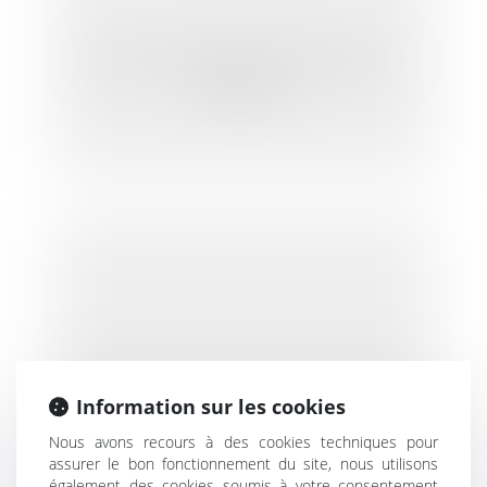
MARL : témoignage du médiateur Guy
Bottequin
Information sur les cookies
Nous avons recours à des cookies techniques pour
assurer le bon fonctionnement du site, nous utilisons
également des cookies soumis à votre consentement