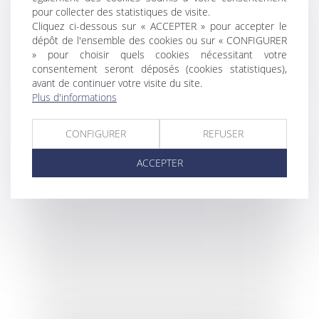
pour collecter des statistiques de visite.
La signature électronique, par Peggy
Cliquez ci-dessous sur « ACCEPTER » pour accepter le
Simorre et Thierry Parisot
dépôt de l'ensemble des cookies ou sur « CONFIGURER
» pour choisir quels cookies nécessitant votre
consentement seront déposés (cookies statistiques),
avant de continuer votre visite du site.
Plus d'informations
CONFIGURER
REFUSER
ACCEPTER