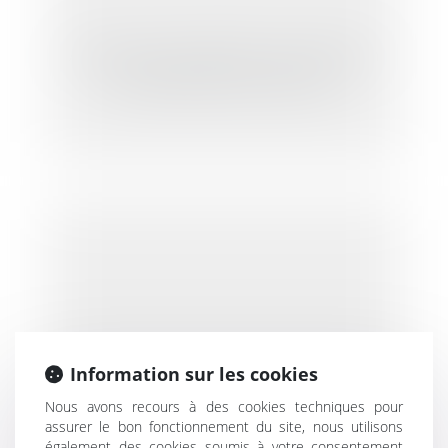
Absence de voie de fait en cas d'inaction
des propriétaires successifs
Information sur les cookies
Nous avons recours à des cookies techniques pour
assurer le bon fonctionnement du site, nous utilisons
également des cookies soumis à votre consentement