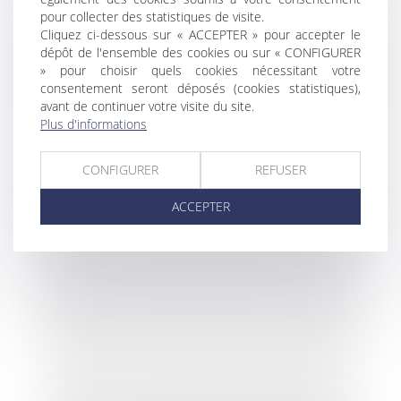
pour collecter des statistiques de visite.
Distance des plantations d'arbres en
Cliquez ci-dessous sur « ACCEPTER » pour accepter le
dépôt de l'ensemble des cookies ou sur « CONFIGURER
limite de propriété
» pour choisir quels cookies nécessitant votre
consentement seront déposés (cookies statistiques),
avant de continuer votre visite du site.
Plus d'informations
CONFIGURER
REFUSER
ACCEPTER