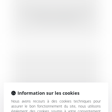
Le pass Navigo et le droit des voyageurs
de circuler unanimement
Information sur les cookies
Nous avons recours à des cookies techniques pour
assurer le bon fonctionnement du site, nous utilisons
également des cookies soumis à votre consentement