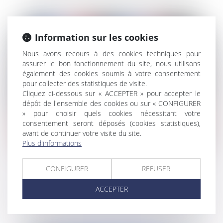
Information sur les cookies
Nous avons recours à des cookies techniques pour
assurer le bon fonctionnement du site, nous utilisons
également des cookies soumis à votre consentement
pour collecter des statistiques de visite.
Cliquez ci-dessous sur « ACCEPTER » pour accepter le
dépôt de l'ensemble des cookies ou sur « CONFIGURER
» pour choisir quels cookies nécessitant votre
consentement seront déposés (cookies statistiques),
avant de continuer votre visite du site.
Plus d'informations
Déprogrammation du film J'accuse de
CONFIGURER
REFUSER
Roman Polanski et pouvoir de police
ACCEPTER
administrative générale