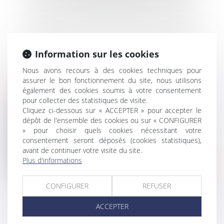
Information sur les cookies
Nous avons recours à des cookies techniques pour
assurer le bon fonctionnement du site, nous utilisons
également des cookies soumis à votre consentement
pour collecter des statistiques de visite.
Cliquez ci-dessous sur « ACCEPTER » pour accepter le
dépôt de l'ensemble des cookies ou sur « CONFIGURER
» pour choisir quels cookies nécessitant votre
consentement seront déposés (cookies statistiques),
avant de continuer votre visite du site.
Plus d'informations
CONFIGURER
REFUSER
Rupture conventionnelle ou entretien
ACCEPTER
préalable: assistance de l'employeur