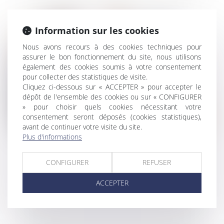
Information sur les cookies
Nous avons recours à des cookies techniques pour
assurer le bon fonctionnement du site, nous utilisons
également des cookies soumis à votre consentement
pour collecter des statistiques de visite.
Cliquez ci-dessous sur « ACCEPTER » pour accepter le
dépôt de l'ensemble des cookies ou sur « CONFIGURER
» pour choisir quels cookies nécessitant votre
consentement seront déposés (cookies statistiques),
avant de continuer votre visite du site.
Plus d'informations
Rupture conventionnelle ou entretien
CONFIGURER
REFUSER
préalable: assistance de l'employeur
ACCEPTER