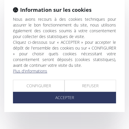
Information sur les cookies
Nous avons recours à des cookies techniques pour
assurer le bon fonctionnement du site, nous utilisons
également des cookies soumis à votre consentement
pour collecter des statistiques de visite.
Cliquez ci-dessous sur « ACCEPTER » pour accepter le
dépôt de l'ensemble des cookies ou sur « CONFIGURER
» pour choisir quels cookies nécessitant votre
consentement seront déposés (cookies statistiques),
avant de continuer votre visite du site.
Plus d'informations
Martinique: l'accord sur les salaires signé
CONFIGURER
REFUSER
ACCEPTER