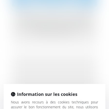
Un salarié peut-il utiliser sa messagerie
professionnelle pour envoyer ou recevoir
des mails personnels?
Information sur les cookies
Nous avons recours à des cookies techniques pour
assurer le bon fonctionnement du site, nous utilisons