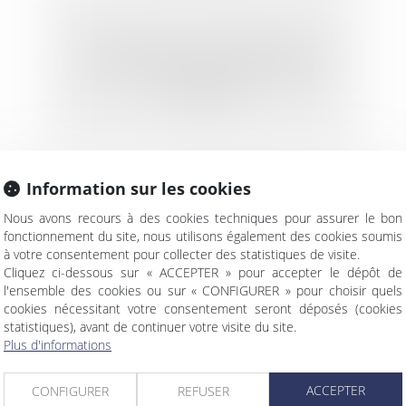
Précisions du Conseil d’État sur la
prescription de l’action en garantie
décennale
Information sur les cookies
Nous avons recours à des cookies techniques pour assurer le bon
fonctionnement du site, nous utilisons également des cookies soumis
à votre consentement pour collecter des statistiques de visite.
Cliquez ci-dessous sur « ACCEPTER » pour accepter le dépôt de
l'ensemble des cookies ou sur « CONFIGURER » pour choisir quels
cookies nécessitant votre consentement seront déposés (cookies
statistiques), avant de continuer votre visite du site.
Plus d'informations
ACCEPTER
CONFIGURER
REFUSER