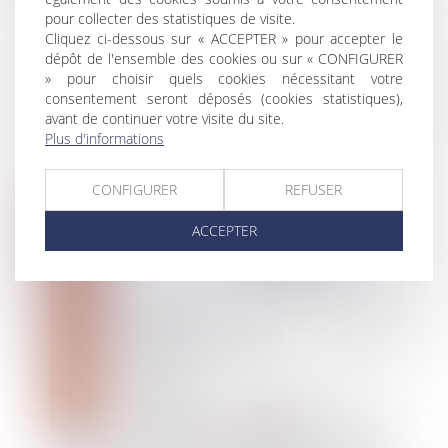
pour collecter des statistiques de visite.
L'assiette du recours des tiers payeurs et
Cliquez ci-dessous sur « ACCEPTER » pour accepter le
dépôt de l'ensemble des cookies ou sur « CONFIGURER
la rente accident du travail
» pour choisir quels cookies nécessitant votre
consentement seront déposés (cookies statistiques),
avant de continuer votre visite du site.
Plus d'informations
CONFIGURER
REFUSER
ACCEPTER