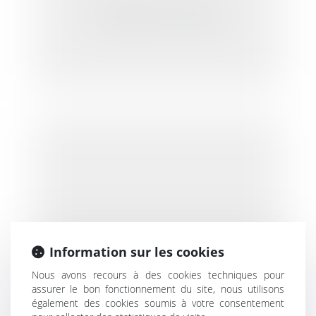
Empêchement à mariage
Information sur les cookies
Nous avons recours à des cookies techniques pour
assurer le bon fonctionnement du site, nous utilisons
également des cookies soumis à votre consentement