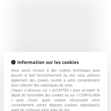
Information sur les cookies
Condamnation de la France pour retard
Nous avons recours à des cookies techniques pour
dans la transposition de la directive OGM
assurer le bon fonctionnement du site, nous utilisons
également des cookies soumis à votre consentement
pour collecter des statistiques de visite.
Cliquez ci-dessous sur « ACCEPTER » pour accepter le
dépôt de l'ensemble des cookies ou sur « CONFIGURER
» pour choisir quels cookies nécessitant votre
consentement seront déposés (cookies statistiques),
avant de continuer votre visite du site.