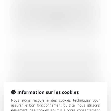
Monsieur Attali et les avoués près les
Cours d'Appel
Information sur les cookies
Nous avons recours à des cookies techniques pour
assurer le bon fonctionnement du site, nous utilisons
également des cookies soumis à votre consentement