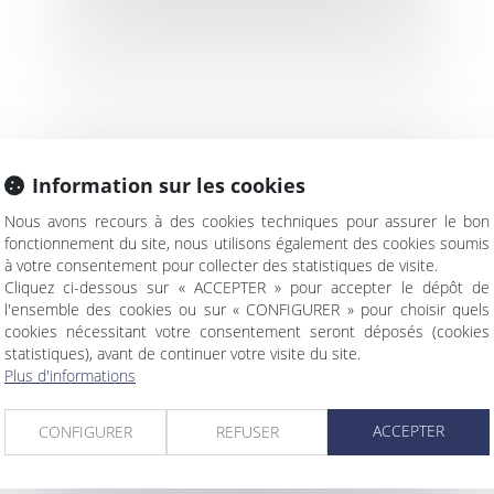
Information sur les cookies
Nous avons recours à des cookies techniques pour assurer le bon
fonctionnement du site, nous utilisons également des cookies soumis
à votre consentement pour collecter des statistiques de visite.
Cliquez ci-dessous sur « ACCEPTER » pour accepter le dépôt de
l'ensemble des cookies ou sur « CONFIGURER » pour choisir quels
cookies nécessitant votre consentement seront déposés (cookies
statistiques), avant de continuer votre visite du site.
Plus d'informations
ACCEPTER
CONFIGURER
REFUSER
Locataires: la CLCV dénonce les frais
abusifs