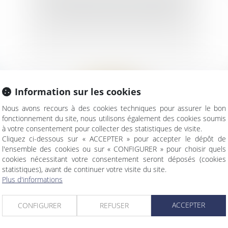
patronale d’assurance chômage
Information sur les cookies
Nous avons recours à des cookies techniques pour assurer le bon
fonctionnement du site, nous utilisons également des cookies soumis
à votre consentement pour collecter des statistiques de visite.
Cliquez ci-dessous sur « ACCEPTER » pour accepter le dépôt de
l'ensemble des cookies ou sur « CONFIGURER » pour choisir quels
cookies nécessitant votre consentement seront déposés (cookies
statistiques), avant de continuer votre visite du site.
Plus d'informations
ACCEPTER
CONFIGURER
REFUSER
Purge du droit de préemption et principe