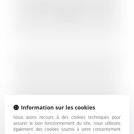
Le jugement du professeur qui avait giflé
un élève
Information sur les cookies
Nous avons recours à des cookies techniques pour
assurer le bon fonctionnement du site, nous utilisons
également des cookies soumis à votre consentement