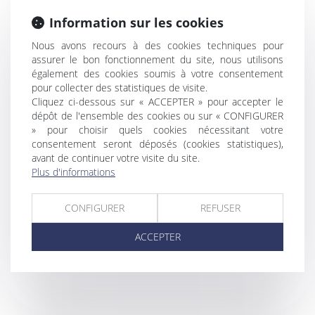
Information sur les cookies
Nous avons recours à des cookies techniques pour
assurer le bon fonctionnement du site, nous utilisons
également des cookies soumis à votre consentement
pour collecter des statistiques de visite.
Cliquez ci-dessous sur « ACCEPTER » pour accepter le
dépôt de l'ensemble des cookies ou sur « CONFIGURER
» pour choisir quels cookies nécessitant votre
consentement seront déposés (cookies statistiques),
avant de continuer votre visite du site.
Plus d'informations
Augmentation des jours travaillés pour les
cadres
CONFIGURER
REFUSER
ACCEPTER