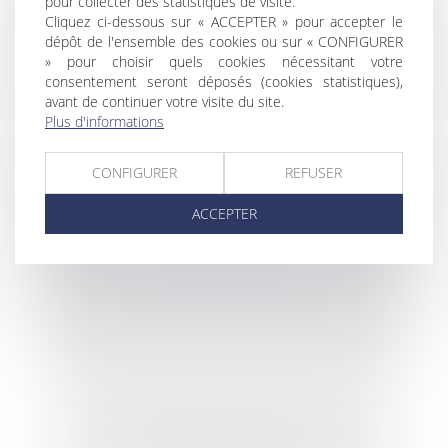
Augmentation des jours travaillés pour les
pour collecter des statistiques de visite.
Cliquez ci-dessous sur « ACCEPTER » pour accepter le
cadres
dépôt de l'ensemble des cookies ou sur « CONFIGURER
» pour choisir quels cookies nécessitant votre
consentement seront déposés (cookies statistiques),
avant de continuer votre visite du site.
Plus d'informations
CONFIGURER
REFUSER
ACCEPTER
Les ACCA demeurent en sursis