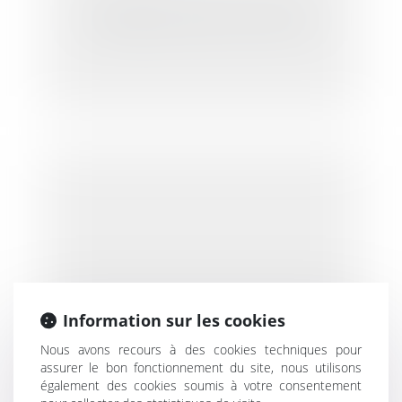
Small Business Act pour l'Europe
Information sur les cookies
Nous avons recours à des cookies techniques pour
assurer le bon fonctionnement du site, nous utilisons
également des cookies soumis à votre consentement