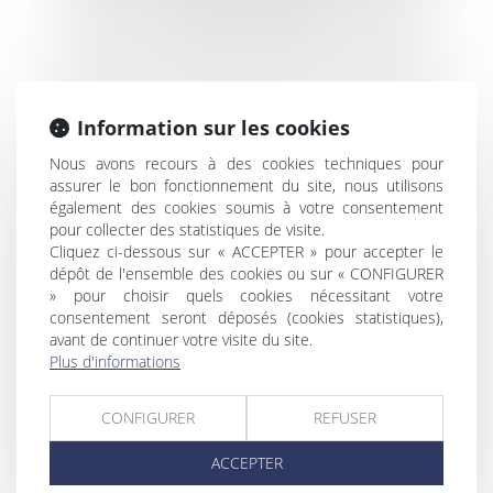
salariés du BTP
Information sur les cookies
Nous avons recours à des cookies techniques pour
assurer le bon fonctionnement du site, nous utilisons
également des cookies soumis à votre consentement
pour collecter des statistiques de visite.
Cliquez ci-dessous sur « ACCEPTER » pour accepter le
dépôt de l'ensemble des cookies ou sur « CONFIGURER
» pour choisir quels cookies nécessitant votre
consentement seront déposés (cookies statistiques),
avant de continuer votre visite du site.
Plus d'informations
CONFIGURER
REFUSER
Publication de la loi relative à la lutte
ACCEPTER
contre le gaspillage alimentaire