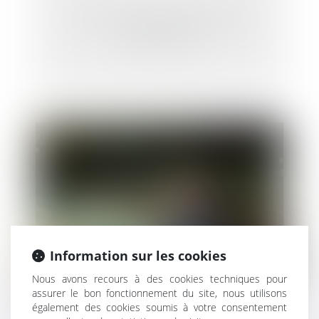
Le nouveau statut des groupements
dintérêt public
Information sur les cookies
Nous avons recours à des cookies techniques pour
assurer le bon fonctionnement du site, nous utilisons
également des cookies soumis à votre consentement