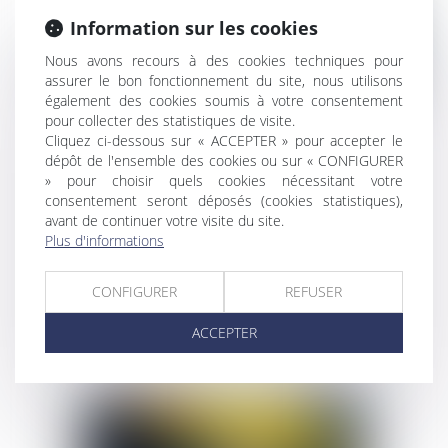
Information sur les cookies
Nous avons recours à des cookies techniques pour
assurer le bon fonctionnement du site, nous utilisons
également des cookies soumis à votre consentement
pour collecter des statistiques de visite.
Cliquez ci-dessous sur « ACCEPTER » pour accepter le
dépôt de l'ensemble des cookies ou sur « CONFIGURER
» pour choisir quels cookies nécessitant votre
consentement seront déposés (cookies statistiques),
avant de continuer votre visite du site.
L'obligation d’information du banquier sur
Plus d'informations
la garantie
CONFIGURER
REFUSER
ACCEPTER