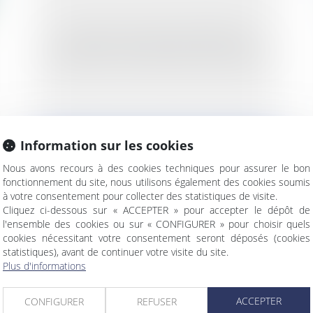
Isolement acoustique des bâtiments
d'habitation, illustration par des schémas
Information sur les cookies
Nous avons recours à des cookies techniques pour assurer le bon
fonctionnement du site, nous utilisons également des cookies soumis
à votre consentement pour collecter des statistiques de visite.
Cliquez ci-dessous sur « ACCEPTER » pour accepter le dépôt de
l'ensemble des cookies ou sur « CONFIGURER » pour choisir quels
cookies nécessitant votre consentement seront déposés (cookies
statistiques), avant de continuer votre visite du site.
Plus d'informations
ACCEPTER
CONFIGURER
REFUSER