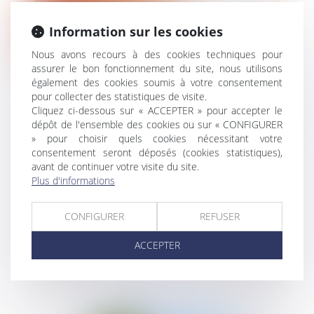
Information sur les cookies
Nous avons recours à des cookies techniques pour
assurer le bon fonctionnement du site, nous utilisons
également des cookies soumis à votre consentement
pour collecter des statistiques de visite.
Cliquez ci-dessous sur « ACCEPTER » pour accepter le
dépôt de l'ensemble des cookies ou sur « CONFIGURER
» pour choisir quels cookies nécessitant votre
consentement seront déposés (cookies statistiques),
avant de continuer votre visite du site.
Plus d'informations
AIRBNB : responsabilité à l'égard du
bailleur retenue !
CONFIGURER
REFUSER
ACCEPTER