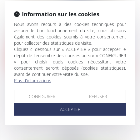
Information sur les cookies
Nous avons recours à des cookies techniques pour
assurer le bon fonctionnement du site, nous utilisons
également des cookies soumis à votre consentement
pour collecter des statistiques de visite.
Cliquez ci-dessous sur « ACCEPTER » pour accepter le
dépôt de l'ensemble des cookies ou sur « CONFIGURER
» pour choisir quels cookies nécessitant votre
consentement seront déposés (cookies statistiques),
avant de continuer votre visite du site.
Plus d'informations
L'encadrement des loyers à Bordeaux
CONFIGURER
REFUSER
ACCEPTER