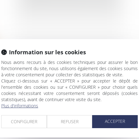
Information sur les cookies
Nous avons recours à des cookies techniques pour assurer le bon
fonctionnement du site, nous utilisons également des cookies soumis
à votre consentement pour collecter des statistiques de visite.
Cliquez ci-dessous sur « ACCEPTER » pour accepter le dépôt de
l'ensemble des cookies ou sur « CONFIGURER » pour choisir quels
cookies nécessitant votre consentement seront déposés (cookies
statistiques), avant de continuer votre visite du site.
Plus d'informations
ACCEPTER
CONFIGURER
REFUSER
Mise à disposition du foncier public et
renforcement des obligations de