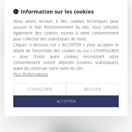
Information sur les cookies
Nous avons recours à des cookies techniques pour
assurer le bon fonctionnement du site, nous utilisons
également des cookies soumis à votre consentement
pour collecter des statistiques de visite.
Cliquez ci-dessous sur « ACCEPTER » pour accepter le
dépôt de l'ensemble des cookies ou sur « CONFIGURER
» pour choisir quels cookies nécessitant votre
consentement seront déposés (cookies statistiques),
avant de continuer votre visite du site.
Plus d'informations
Rapide synthèse sur le premier rapport de
l'Observatoire des Tarifs Bancaires
CONFIGURER
REFUSER
ACCEPTER