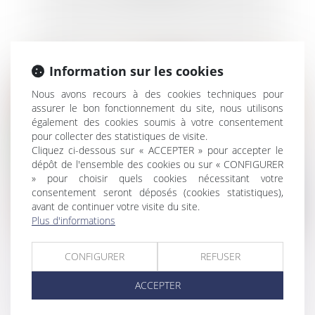
Information sur les cookies
Nous avons recours à des cookies techniques pour
assurer le bon fonctionnement du site, nous utilisons
également des cookies soumis à votre consentement
pour collecter des statistiques de visite.
Cliquez ci-dessous sur « ACCEPTER » pour accepter le
dépôt de l'ensemble des cookies ou sur « CONFIGURER
» pour choisir quels cookies nécessitant votre
consentement seront déposés (cookies statistiques),
avant de continuer votre visite du site.
Plus d'informations
CONFIGURER
REFUSER
Heures de sortie et activités du salarié
ACCEPTER
pendant l’arrêt de travail