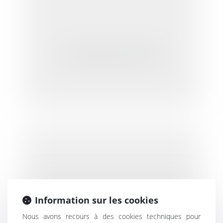
Le dessinateur Siné relaxé
Information sur les cookies
Nous avons recours à des cookies techniques pour