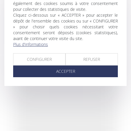
également des cookies soumis à votre consentement
pour collecter des statistiques de visite.
Cliquez ci-dessous sur « ACCEPTER » pour accepter le
Décret d’application de la dernière
dépôt de l'ensemble des cookies ou sur « CONFIGURER
réforme des procédures collectives
» pour choisir quels cookies nécessitant votre
consentement seront déposés (cookies statistiques),
avant de continuer votre visite du site.
Plus d'informations
CONFIGURER
REFUSER
ACCEPTER