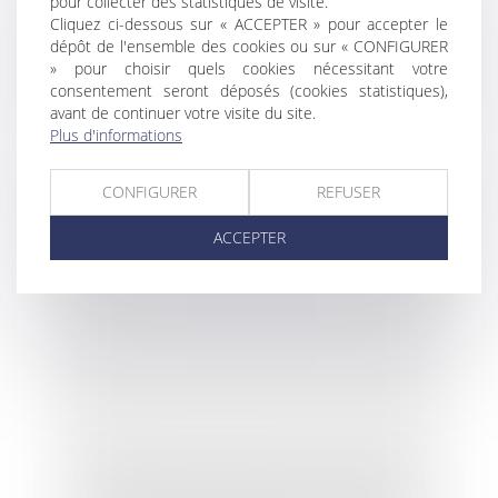
Le projet de réforme du bornage
pour collecter des statistiques de visite.
Cliquez ci-dessous sur « ACCEPTER » pour accepter le
dépôt de l'ensemble des cookies ou sur « CONFIGURER
» pour choisir quels cookies nécessitant votre
consentement seront déposés (cookies statistiques),
avant de continuer votre visite du site.
Plus d'informations
CONFIGURER
REFUSER
ACCEPTER
Fixation des plafonds de la contribution