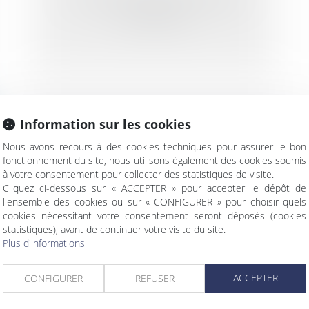
d'instruction
Information sur les cookies
Nous avons recours à des cookies techniques pour assurer le bon
fonctionnement du site, nous utilisons également des cookies soumis
à votre consentement pour collecter des statistiques de visite.
Cliquez ci-dessous sur « ACCEPTER » pour accepter le dépôt de
l'ensemble des cookies ou sur « CONFIGURER » pour choisir quels
cookies nécessitant votre consentement seront déposés (cookies
statistiques), avant de continuer votre visite du site.
Plus d'informations
ACCEPTER
CONFIGURER
REFUSER
Adoption définitive du Grenelle I