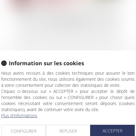
L'Assemblée nationale vote la déchéance
de nationalité
Information sur les cookies
Nous avons recours à des cookies techniques pour assurer le bon
fonctionnement du site, nous utilisons également des cookies soumis
à votre consentement pour collecter des statistiques de visite.
Cliquez ci-dessous sur « ACCEPTER » pour accepter le dépôt de
l'ensemble des cookies ou sur « CONFIGURER » pour choisir quels
cookies nécessitant votre consentement seront déposés (cookies
statistiques), avant de continuer votre visite du site.
Plus d'informations
ACCEPTER
CONFIGURER
REFUSER