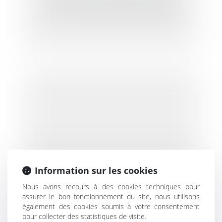
omission des dettes dans le partage
Information sur les cookies
Nous avons recours à des cookies techniques pour
assurer le bon fonctionnement du site, nous utilisons
également des cookies soumis à votre consentement
Le projet de réforme du bornage
pour collecter des statistiques de visite.