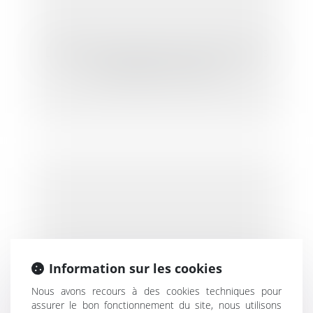
Bientôt la fin des excès de vitesse impunis
des étrangers en France?
Information sur les cookies
Nous avons recours à des cookies techniques pour
assurer le bon fonctionnement du site, nous utilisons