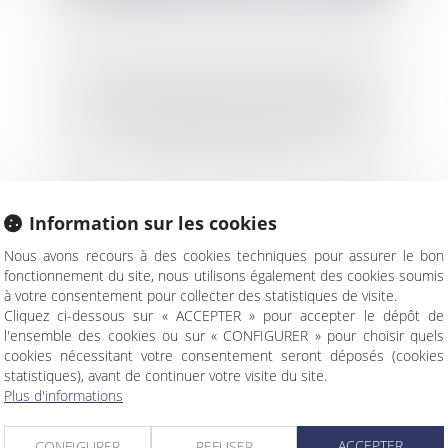
Covid-19 et élections municipales :
comment organiser les réunions publiques
de campagne électorale ?
Information sur les cookies
Nous avons recours à des cookies techniques pour assurer le bon
fonctionnement du site, nous utilisons également des cookies soumis
à votre consentement pour collecter des statistiques de visite.
Cliquez ci-dessous sur « ACCEPTER » pour accepter le dépôt de
l'ensemble des cookies ou sur « CONFIGURER » pour choisir quels
cookies nécessitant votre consentement seront déposés (cookies
statistiques), avant de continuer votre visite du site.
Plus d'informations
ACCEPTER
CONFIGURER
REFUSER