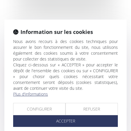
période de confinement ?
Information sur les cookies
Nous avons recours à des cookies techniques pour
assurer le bon fonctionnement du site, nous utilisons
également des cookies soumis à votre consentement
pour collecter des statistiques de visite.
Cliquez ci-dessous sur « ACCEPTER » pour accepter le
dépôt de l'ensemble des cookies ou sur « CONFIGURER
» pour choisir quels cookies nécessitant votre
consentement seront déposés (cookies statistiques),
avant de continuer votre visite du site.
Plus d'informations
CONFIGURER
REFUSER
Un propriétaire indivis peut-il mettre en
ACCEPTER
vente seul l'immeuble indivis, sans l'accord