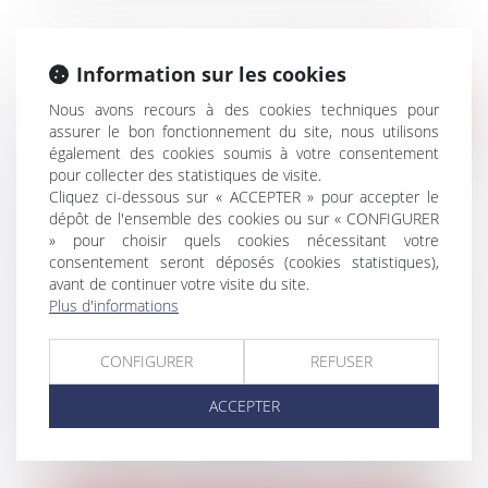
Information sur les cookies
Nous avons recours à des cookies techniques pour
assurer le bon fonctionnement du site, nous utilisons
également des cookies soumis à votre consentement
pour collecter des statistiques de visite.
Cliquez ci-dessous sur « ACCEPTER » pour accepter le
dépôt de l'ensemble des cookies ou sur « CONFIGURER
» pour choisir quels cookies nécessitant votre
consentement seront déposés (cookies statistiques),
avant de continuer votre visite du site.
Plus d'informations
Elections départementales et régionales
CONFIGURER
REFUSER
des 20 et 27 juin 2021 : quelles seront les
modalités de déroulement avec le covid-
ACCEPTER
19 ?