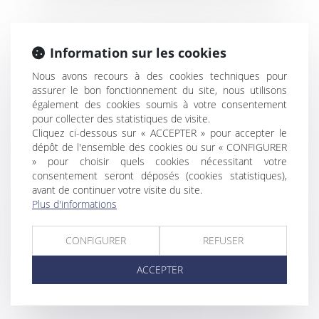
Information sur les cookies
Nous avons recours à des cookies techniques pour
assurer le bon fonctionnement du site, nous utilisons
également des cookies soumis à votre consentement
pour collecter des statistiques de visite.
Cliquez ci-dessous sur « ACCEPTER » pour accepter le
dépôt de l'ensemble des cookies ou sur « CONFIGURER
» pour choisir quels cookies nécessitant votre
consentement seront déposés (cookies statistiques),
avant de continuer votre visite du site.
Plus d'informations
Les prêts facilités pour le tourisme : la
CONFIGURER
REFUSER
bonne nouvelle de bpi et de la banque des
ACCEPTER
territoires