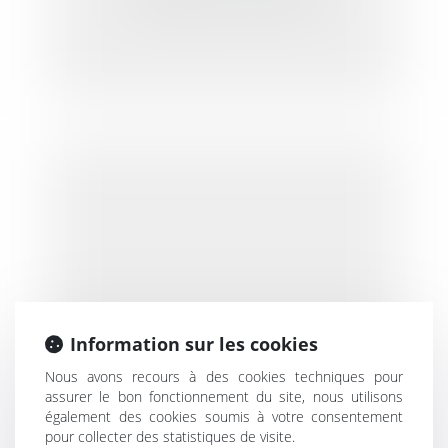
Information sur les cookies
Nous avons recours à des cookies techniques pour
assurer le bon fonctionnement du site, nous utilisons
également des cookies soumis à votre consentement
Point sur les mesures pour aider les
pour collecter des statistiques de visite.