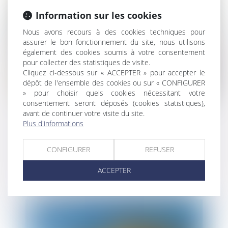
Information sur les cookies
Nous avons recours à des cookies techniques pour
assurer le bon fonctionnement du site, nous utilisons
également des cookies soumis à votre consentement
pour collecter des statistiques de visite.
Cliquez ci-dessous sur « ACCEPTER » pour accepter le
dépôt de l'ensemble des cookies ou sur « CONFIGURER
» pour choisir quels cookies nécessitant votre
consentement seront déposés (cookies statistiques),
avant de continuer votre visite du site.
Plus d'informations
La réforme de la retraite agricole
CONFIGURER
REFUSER
ACCEPTER