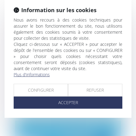
Information sur les cookies
Nous avons recours à des cookies techniques pour
assurer le bon fonctionnement du site, nous utilisons
également des cookies soumis à votre consentement
pour collecter des statistiques de visite.
Cliquez ci-dessous sur « ACCEPTER » pour accepter le
dépôt de l'ensemble des cookies ou sur « CONFIGURER
» pour choisir quels cookies nécessitant votre
consentement seront déposés (cookies statistiques),
avant de continuer votre visite du site.
Plus d'informations
Hospitalisation d'office à la demande du
Préfet: censure du Conseil constitutionnel
CONFIGURER
REFUSER
ACCEPTER