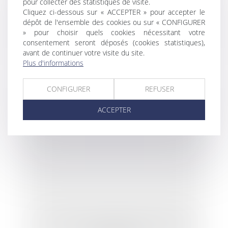
pour collecter des statistiques de visite.
Fusions transfrontalières de sociétés de
Cliquez ci-dessous sur « ACCEPTER » pour accepter le
capitaux
dépôt de l'ensemble des cookies ou sur « CONFIGURER
» pour choisir quels cookies nécessitant votre
consentement seront déposés (cookies statistiques),
avant de continuer votre visite du site.
Plus d'informations
CONFIGURER
REFUSER
ACCEPTER
Le crédit et la protection des données