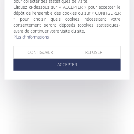
pour collecter des statistiques de visite.
Livraison d'une prestation dans un Etat de
Cliquez ci-dessous sur « ACCEPTER » pour accepter le
l'Union Européenne
dépôt de l'ensemble des cookies ou sur « CONFIGURER
» pour choisir quels cookies nécessitant votre
consentement seront déposés (cookies statistiques),
avant de continuer votre visite du site.
Plus d'informations
CONFIGURER
REFUSER
ACCEPTER
Droit d'exercer la profession d'Avocat et