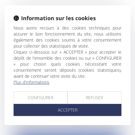
Information sur les cookies
Nous avons recours à des cookies techniques pour
assurer le bon fonctionnement du site, nous utilisons
également des cookies soumis à votre consentement
pour collecter des statistiques de visite.
Cliquez ci-dessous sur « ACCEPTER » pour accepter le
dépôt de l'ensemble des cookies ou sur « CONFIGURER
» pour choisir quels cookies nécessitant votre
consentement seront déposés (cookies statistiques),
avant de continuer votre visite du site.
Plus d'informations
Aides d'état aux entreprises: nouveau
CONFIGURER
REFUSER
plafond d'aides de minimis
ACCEPTER