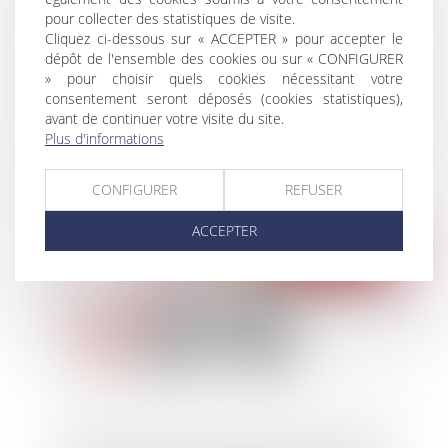
pour collecter des statistiques de visite.
Mise à disposition du foncier public et
Cliquez ci-dessous sur « ACCEPTER » pour accepter le
dépôt de l'ensemble des cookies ou sur « CONFIGURER
renforcement des obligations de
» pour choisir quels cookies nécessitant votre
production de logement social
consentement seront déposés (cookies statistiques),
avant de continuer votre visite du site.
Plus d'informations
CONFIGURER
REFUSER
ACCEPTER